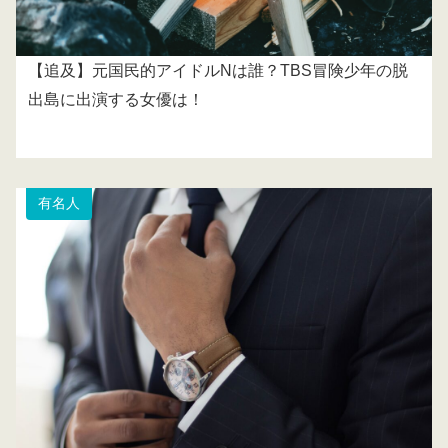
【追及】元国民的アイドルNは誰？TBS冒険少年の脱
出島に出演する女優は！
有名人